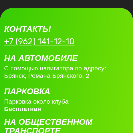
ВЫБРАТЬ АБОНЕМЕНТ
ИП Рыженко С. В.
ИНН: 320701501542
ОГРНИП: 315325600029830
Юр.адрес: 241521, Брянская обл, Брянский
р-н, Добрунь д, ул. Цветочная, д.6
Факт.адрес: г. Брянск, Романа Брянского, 2
Телефон: +7 (962) 141-12-10
E-mail:
fitnes.1xf@yandex.ru
Режим работы:
пн-пт 08:00–22:00, сб-вс 09:00–19:00
Политика в отношении обработки
персональных данных пользователей Сайта
Согласие на обработку персональных
данных для пользователей сайта
Согласие на обработку персональных
данных с использованием метрических
сервисов и систем аналитики