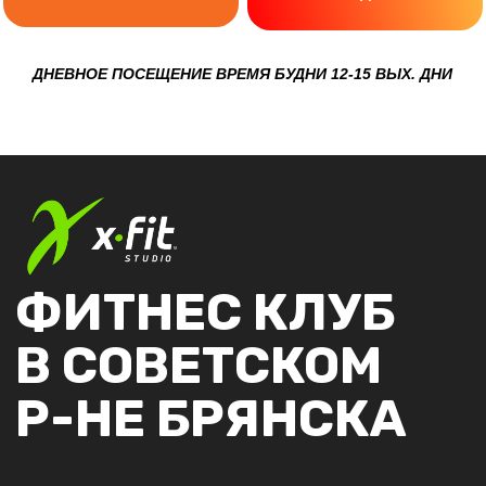
КОНТАКТЫ
+7 (962) 141-12-10
НА АВТОМОБИЛЕ
С помощью навигатора по адресу:
Брянск, Романа Брянского, 2
ПАРКОВКА
Парковка около клуба
Бесплатная
НА ОБЩЕСТВЕННОМ
ТРАНСПОРТЕ
До остановки Романа Брянского
на автобусе:
1, 5А, 5Б, 27, 31;
маршрутном такси
: 69
ГРАФИК РАБОТЫ
пн-пт 08:00–22:00
сб-вс 09:00–19:00