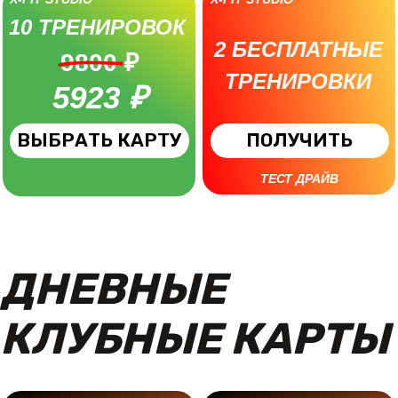
ТЕСТ ДРАЙВ
ДНЕВНЫЕ
КЛУБНЫЕ КАРТЫ
X-FIT STUDIO
X-FIT STUDIO
8 ТРЕНИРОВОК
4
ТРЕНИРОВКИ
3911₽
7627 ₽
2361 ₽
4507 ₽
ВЫБРАТЬ КАРТУ
ВЫБРАТЬ КАРТУ
X-FIT STUDIO
X-FIT STUDIO
10
2
ТРЕНИРОВОК
9411 ₽
БЕСПЛАТНЫЕ