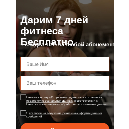
Дарим 7 дней
фитнеса
Бесплатно
+ скидка 10% на любой абонемент
Нажимая кнопку «Отправить», я даю свое
или
согласие на
обработку персональных данных
в соответствии с
Политикой в отношении обработки персональных данных
Я
согласен на получение рекламно-информационных
Связаться в Telegram
сообщений